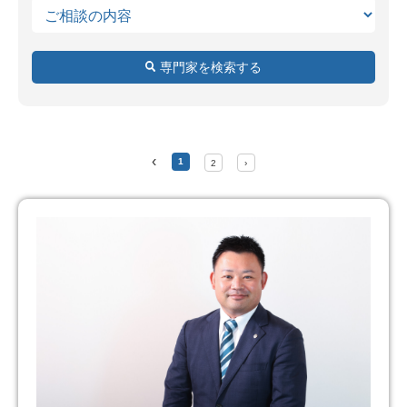
専門家を検索する
‹
1
2
›