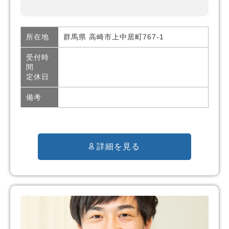
所在地
群馬県 高崎市上中居町767-1
受付時
間
定休日
備考
詳細を見る